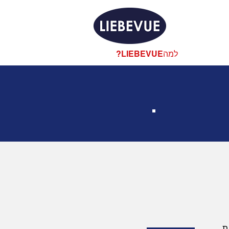
?LIEBEVUEלמה
ת