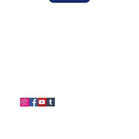
+49 6196 9674465 :טֵלֵפוֹן
קנה עדשות מגע של LIEBEVUE®
אימייל:
info@innovue.de
משפטי
עלינו